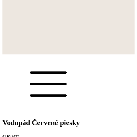
Nájdete nás
Liptovská Sielnica 132
03223 Lipt. Sielnica
Slovensko
info@kapina.sk
+421 918 914 920
Prevádzkový poriadok
Reklamačný poriadok
Obchodné podmienky
Ochrana údajov
Vodopád Červené piesky
01.05.2022