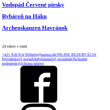
Vodopád Červené piesky
Rybáreň na Háku
Archeoskanzen Havránok
24 rokov s vami
+421 918 914 920
info@kapina.sk
ONLINE REZERVÁCIA
Prevádzkový poriadok
Reklamačný poriadok
Obchodné
podmienky
Ochrana údajov