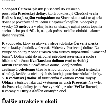
Vodopád Červené piesky
je vsadený do krásneho
prostredia
Prosieckej doliny
, ktorú obkolesujú
Chočské vrchy
.
Radí sa k
najkrajším vodopádom
na Slovensku, a takisto aj celá
dolina je považovaná za jednu z najatraktívnejších. Vodopád je
vysoký
15 metrov
a v plnej kráse sa ukazuje najmä počas topenia
snehu alebo po dažďoch, naopak počas suchého obdobia takmer
úplne vysychá.
K vodopádu, ktorý sa ukrýva v
slepej dolinke Červené piesky
,
vedie krátky chodník z rázcestia Vidová v Prosieckej doline. Na
vstupe do doliny z obce
Prosiek
víta turistov impozantná “Kamenná
brána“. Dolina patrí do národnej prírodnej rezervácie a spolu s
blízkou súbežnou
Kvačianskou dolinou
tvorí
turistický
okruh
Prosiecka a Kvačianska dolina, ktorý ponúka
zaujímavú
celodennú túru
krásnou prírodou. Prechod je stredne
náročný, keďže na niektorých úsekoch je potrebné zdolať rebríky.
V
Kvačianskej doline
sú turistickým lákadlom
vodné mlyny
Oblazy
a turistov láka tiež výstupom na
vrch Prosečné
. Na výlet
do Prosieckej doliny je možné vyraziť aj z obcí
Veľké Borové
,
Kvačany či
Huty
a ďalších okolitých obcí.
Ďalšie atrakcie v okolí